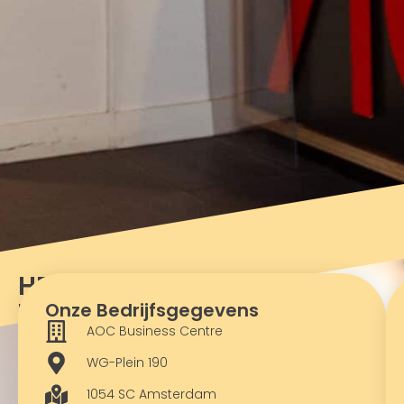
HB
Telediensten
Onze Bedrijfsgegevens
AOC Business Centre
WG-Plein 190
1054 SC Amsterdam