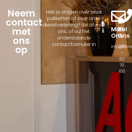
Neem
Heb je vragen over onze
pakketten of over onze
contact
dienstverlening? Bel of mail
met
Mail
Bel
ons, of vul het
Ons
Ons
ons
onderstaande
contactformulier in
op
info@hbtel
020
–
60
70
100