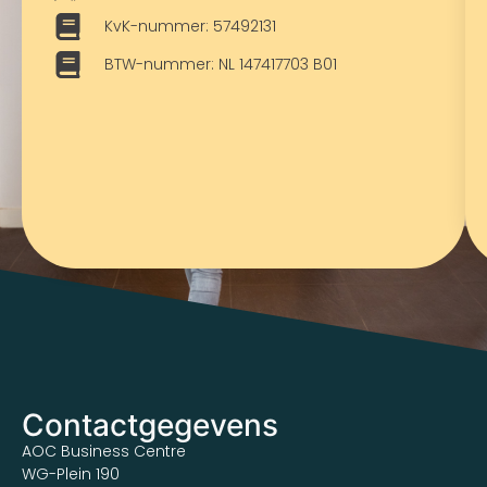
KvK-nummer: 57492131
BTW-nummer: NL 147417703 B01
Contactgegevens
AOC Business Centre
WG-Plein 190